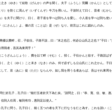
に之き（ゆき）て絃歌（げんか）の声を聞く。夫子（ふうし）莞爾（かんじ）として
とり）を割くに焉んぞ（いずくんぞ）牛刀を用いん。子游対えて曰く、昔者（むかし
れ）を夫子に聞けり、曰く、君子道を学べば則ち人を愛し、小人道を学べば則ち使い
子（にさんし）よ、偃の言（ことば）是（ぜ）なり。前言はこれに戯れしのみ。
】 公山弗擾以費畔，召，子欲往。子路不說，曰：“末之也已，何必公山氏之之也？”子曰：“
有用我者，吾其為東周乎！”
（こうざんふじょう）、費を以て畔（そむ）く。招く。子往かんと欲す。子路説ばず
曰く、之く（ゆく）こと末き（なき）のみ。何ぞ必ずしも公山氏にこれ之かん。子曰
にして、豈（あに）徒（ただ）ならんや。如し我を用うる者あらば、吾はそれ東周を
】 子張問仁於孔子，孔子曰：“能行五者於天下為仁矣。”請問之，曰：“恭、寬、信、敏、惠
，信則人任焉，敏則有功，惠則足以使人。”
を孔子に問う。孔子曰く、能く五つの者を天下に行なうを仁と為す。これを請い（こ