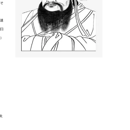
そ
迷
曰
）
夫