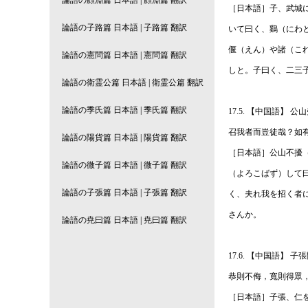
［日本語］子、武城
いて曰く、鷄（にわ
偃（えん）や諸（こ
しと。子曰く、二三
17.5. 【中国語
召我者而豈徒哉？如
［日本語］公山不擾
（よろこばず）して
く、夫れ我を招く者
さんか。
17.6. 【中国語
恭則不侮，寬則得眾
［日本語］子張、仁