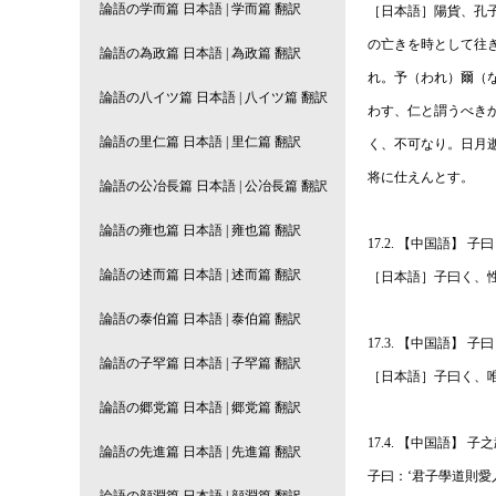
［日本語］陽貨、孔
の亡きを時として往
れ。予（われ）爾（
わす、仁と謂うべき
く、不可なり。日月
将に仕えんとす。
17.2. 【中国語】 
［日本語］子曰く、
17.3. 【中国語】 
［日本語］子曰く、
17.4. 【中国語
子曰：‘君子學道則愛