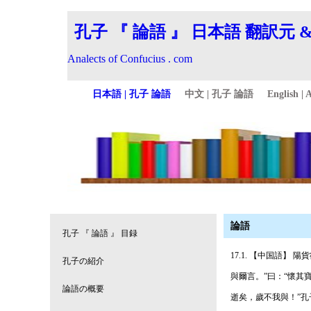
論語
17.1. 【中国語
與爾言。”曰：“懷其
逝矣，歲不我與！”孔