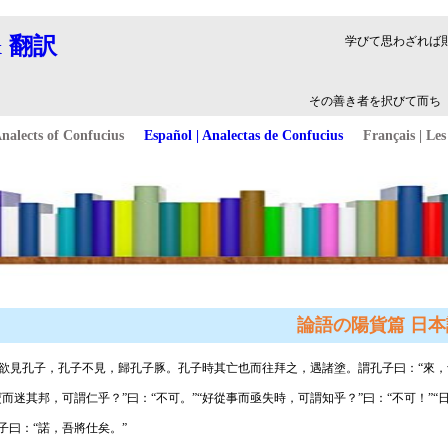
論語の陽貨篇 日本
】 陽貨欲見孔子，孔子不見，歸孔子豚。孔子時其亡也而往拜之，遇諸塗。謂孔子曰：“來
寶而迷其邦，可謂仁乎？”曰：“不可。”“好從事而亟失時，可謂知乎？”曰：“不可！”“
子曰：“諾，吾將仕矣。”