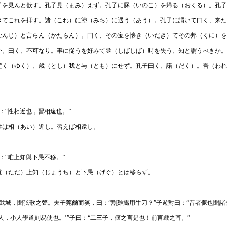
子を見んと欲す。孔子見（まみ）えず。孔子に豚（いのこ）を帰る（おくる）。孔子
きてこれを拝す。諸（これ）に塗（みち）に遇う（あう）。孔子に謂いて曰く、来た
なんじ）と言らん（かたらん）。曰く、その宝を懐き（いだき）てその邦（くに）を
か。曰く、不可なり。事に従うを好みて亟（しばしば）時を失う、知と謂うべきか。
逝く（ゆく）、歳（とし）我と与（とも）にせず。孔子曰く、諾（だく）。吾（われ
子曰：“性相近也，習相遠也。”
性は相（あい）近し。習えば相遠し。
子曰：“唯上知與下愚不移。”
唯（ただ）上知（じょうち）と下愚（げぐ）とは移らず。
】 子之武城，聞弦歌之聲。夫子莞爾而笑，曰：“割雞焉用牛刀？”子遊對曰：“昔者偃也聞諸
人，小人學道則易使也。’”子曰：“二三子，偃之言是也！前言戲之耳。”