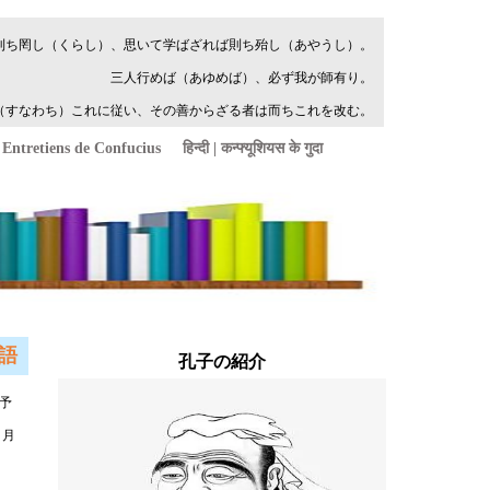
語
，予
日月