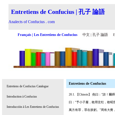
Entretiens de Confucius
20.1. 【Chinois】 堯曰
曰：“予小子履，敢用玄牡，敢昭
萬方有罪，罪在朕躬。”周有大賚