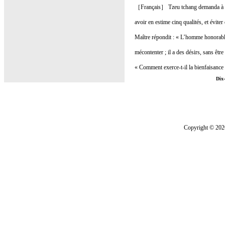
［Français］ Tzeu tchang demanda à Conf
avoir en estime cinq qualités, et éviter
Maître répondit : « L’homme honorable e
mécontenter ; il a des désirs, sans êtr
« Comment exerce-t-il la bienfaisance s
Dix-
; par ce moyen, n’exerce-t-il pas la bi
dès lors, qui serait mécontent ? Il dési
a pas de majorité ou de minorité, ni m
orgueil ? L’homme honorable prend gar
dignité. Sa gravité inspire le respect. 
Tzeu tchang demanda ensuite quels étaie
les punir de mort, c’est de la cruauté. 
c’est de la tyrannie. Donner des ordres
payer, régler avec parcimonie, c’est a