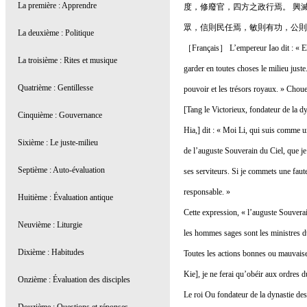
度，修廢官，四方之政行焉。 興
眾，信則民任焉，敏則有功，公則
［Français］ L’empereur Iao dit : « Eh 
garder en toutes choses le milieu juste.
pouvoir et les trésors royaux. » Choue
[Tang le Victorieux, fondateur de la d
Hia,] dit : « Moi Li, qui suis comme u
de l’auguste Souverain du Ciel, que je
ses serviteurs. Si je commets une faut
responsable. »
Cette expression, « l’auguste Souvera
les hommes sages sont les ministres d
Toutes les actions bonnes ou mauvaises
Kie], je ne ferai qu’obéir aux ordres
Le roi Ou fondateur de la dynastie des