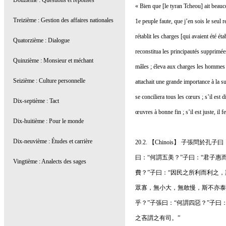
« Bien que [le tyran Tcheou] ait beauc
1e peuple faute, que j’en sois le seul r
rétablit les charges [qui avaient été ét
reconstitua les principautés supprimée
mâles ; éleva aux charges les hommes ca
attachait une grande importance à la su
se conciliera tous les cœurs ; s’il est d
œuvres à bonne fin ; s’il est juste, il f
20.2. 【Chinois】 子張
曰：“何謂五美？”子曰：“君子
費？”子曰：“因民之所利而利之
眾寡，無小大，無敢慢，斯不亦泰
乎？”子張曰：“何謂四惡？”子
之吝謂之有司。”