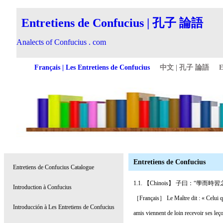
Entretiens de Confucius
1.1. 【Chinois】 子曰
［Français］ Le Maître dit : « Celui qui
amis viennent de loin recevoir ses leç