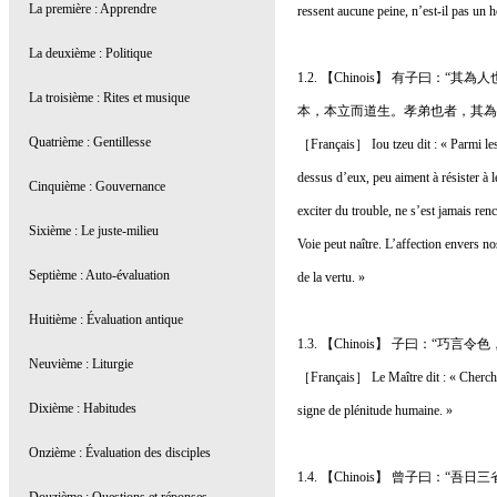
ressent aucune peine, n’est-il pas un
1.2. 【Chinois】 有子
本，本立而道生。孝弟也者，其為
［Français］ Iou tzeu dit : « Parmi les
dessus d’eux, peu aiment à résister à 
exciter du trouble, ne s’est jamais ren
Voie peut naître. L’affection envers n
de la vertu. »
1.3. 【Chinois】 子曰：“巧言
［Français］ Le Maître dit : « Cherche
signe de plénitude humaine. »
1.4. 【Chinois】 曾子曰