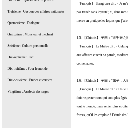
［Français］ Tseng tzeu dit : « Je m’exam
pas traitée sans loyauté ; si, dans mes 
mettre en pratique les leçons que j’ai r
1.5. 【Chinois】 子曰：“
［Français］ Le Maître dit : « Celui qui
aux affaires et tenir sa parole, modér
convenables.
1.6. 【Chinois】 子曰：
［Français］ Le Maître dit : « Un jeune
doit respecter ceux qui sont plus âgés o
tout le monde, mais se lier plus étroi
forces, qu’il les emploie à l’étude des l