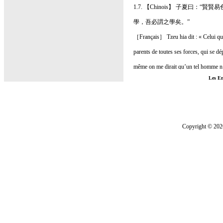
1.7. 【Chinois】 子夏
學，吾必謂之學矣。”
［Français］ Tzeu hia dit : « Celui qui,
parents de toutes ses forces, qui se d
même on me dirait qu’un tel homme n’a 
Les En
1.8. 【Chinois】 子曰：
［Français］ Le Maître dit : « Si un ho
sera pas solide. Qu’il mette au premier
ressemblent pas ; s’il tombe dans un dé
1.9. 【Chinois】 曾子曰：“
［Français］ Tseng tzeu dit : « Si le pr
offrandes ses ancêtres même éloignés, 