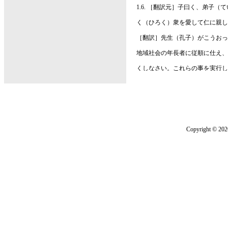
1.6. ［翻訳元］子曰く、弟子
く（ひろく）衆を愛して仁に親し
［翻訳］先生（孔子）がこうおっ
地域社会の年長者に従順に仕え、
くしなさい。これらの事を実行し
1.7. ［翻訳元］子夏（しか）
く）其の力を竭し（つくし）、君
と曰うと雖ども、吾は必ずこれを
［翻訳］子夏がこうおっしゃった
ればならない。父母に仕えて力の
を決して裏切らない。（こんな人
いというかもしれないが、私は、
いう人物のことを言うのである）