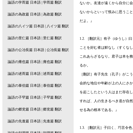
ないか。友達が遠くから自分に会
ないからといって恨みに思うこと
だよ。』
1.2. ［翻訳元］有子（ゆうし
ことを好む者は鮮なし（すくなし
これあらざるなり。君子は本を務
るか。
［翻訳］有子先生（孔子）がこう
会的な地位や年齢が上の人にさか
を起こしたという人はまだ存在し
すれば、人の生きるべき道が自然
せる為の根本である。』
1.3. ［翻訳元］子曰く、巧言令