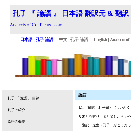
論語
1.1. ［翻訳元］子曰く（しい
り来たる有り、また楽しからずや
［翻訳］先生（孔子）がこうおっ